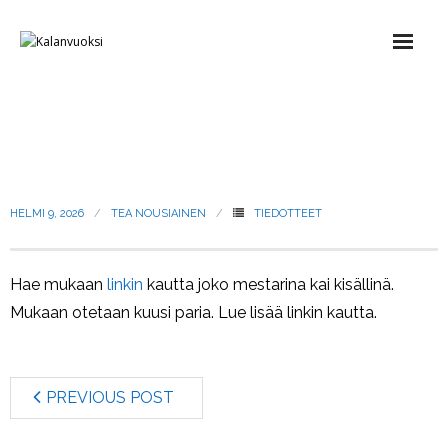
Etusivu
ITÄ-SUOMEN MESTARI-
Tietoa ryhmästä
KISÄLLI HAKU ON AVATTU!
- Säännöt
HELMI 9, 2026
TEA NOUSIAINEN
TIEDOTTEET
- Alueen Leader-ryhmät ja maakuntaliitot
Hae mukaan
linkin
kautta joko mestarina kai kisällinä.
- Kalajaosto
Mukaan otetaan kuusi paria. Lue lisää linkin kautta.
- Seurantaryhmä
PREVIOUS POST
- Ajankohtaista