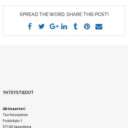
Hankehakijalle
SPREAD THE WORD. SHARE THIS POST!
- Yhteistyössä kalan vuoksi strategia 2022 –
2027
- Tuen hakeminen
- Hyrrä
- Hakuprosessi
- Maksatus
YHTEYSTIEDOT
Ota yhteyttä
Aktivaattori
Tea Nousiainen
Rahoitetut hankkeet
Puistokatu 1
57100 Savonlinna