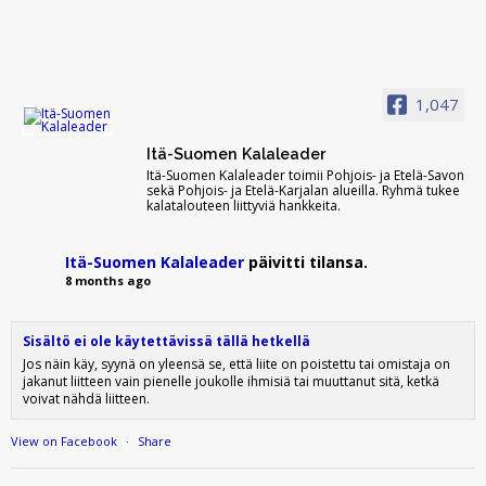
1,047
Itä-Suomen Kalaleader
Itä-Suomen Kalaleader toimii Pohjois- ja Etelä-Savon
sekä Pohjois- ja Etelä-Karjalan alueilla. Ryhmä tukee
kalatalouteen liittyviä hankkeita.
Itä-Suomen Kalaleader
päivitti tilansa.
8 months ago
Sisältö ei ole käytettävissä tällä hetkellä
Jos näin käy, syynä on yleensä se, että liite on poistettu tai omistaja on
jakanut liitteen vain pienelle joukolle ihmisiä tai muuttanut sitä, ketkä
voivat nähdä liitteen.
View on Facebook
·
Share