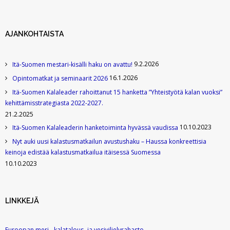
AJANKOHTAISTA
9.2.2026
Itä-Suomen mestari-kisälli haku on avattu!
16.1.2026
Opintomatkat ja seminaarit 2026
Itä-Suomen Kalaleader rahoittanut 15 hanketta ”Yhteistyötä kalan vuoksi”
kehittämisstrategiasta 2022-2027.
21.2.2025
10.10.2023
Itä-Suomen Kalaleaderin hanketoiminta hyvässä vaudissa
Nyt auki uusi kalastusmatkailun avustushaku – Haussa konkreettisia
keinoja edistää kalastusmatkailua itäisessä Suomessa
10.10.2023
LINKKEJÄ
Euroopan meri-, kalatalous- ja vesiviljelyrahasto