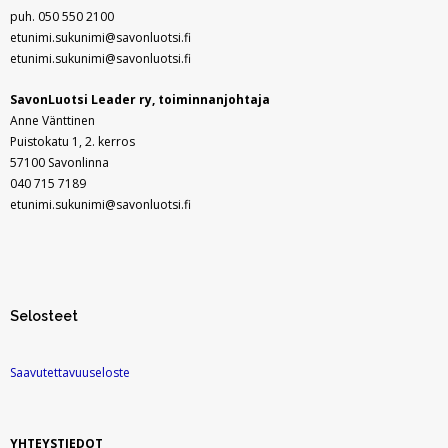
In English
puh. 050 550 2100
etunimi.sukunimi@savonluotsi.fi
etunimi.sukunimi@savonluotsi.fi
SavonLuotsi Leader ry,
toiminnanjohtaja
Anne Vänttinen
Puistokatu 1, 2. kerros
57100 Savonlinna
040 715 7189
etunimi.sukunimi@savonluotsi.fi
Selosteet
Saavutettavuuseloste
YHTEYSTIEDOT