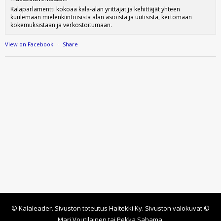
Kalaparlamentti kokoaa kala-alan yrittäjät ja kehittäjät yhteen
kuulemaan mielenkiintoisista alan asioista ja uutisista, kertomaan
kokemuksistaan ja verkostoitumaan.
View on Facebook
·
Share
© Kalaleader. Sivuston toteutus
Haitekki Ky
. Sivuston valokuvat ©
Mari Voutilainen tai Pekka Sahama.