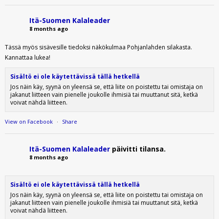
Itä-Suomen Kalaleader
8 months ago
Tässä myös sisävesille tiedoksi näkökulmaa Pohjanlahden silakasta.
Kannattaa lukea!
Sisältö ei ole käytettävissä tällä hetkellä
Jos näin käy, syynä on yleensä se, että liite on poistettu tai omistaja on
jakanut liitteen vain pienelle joukolle ihmisiä tai muuttanut sitä, ketkä
voivat nähdä liitteen.
View on Facebook
·
Share
Itä-Suomen Kalaleader
päivitti tilansa.
8 months ago
Sisältö ei ole käytettävissä tällä hetkellä
Jos näin käy, syynä on yleensä se, että liite on poistettu tai omistaja on
jakanut liitteen vain pienelle joukolle ihmisiä tai muuttanut sitä, ketkä
voivat nähdä liitteen.