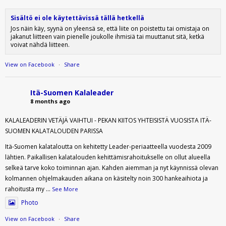
Sisältö ei ole käytettävissä tällä hetkellä
Jos näin käy, syynä on yleensä se, että liite on poistettu tai omistaja on
jakanut liitteen vain pienelle joukolle ihmisiä tai muuttanut sitä, ketkä
voivat nähdä liitteen.
View on Facebook
·
Share
Itä-Suomen Kalaleader
8 months ago
KALALEADERIN VETÄJÄ VAIHTUI - PEKAN KIITOS YHTEISISTÄ VUOSISTA ITÄ-
SUOMEN KALATALOUDEN PARISSA
Itä-Suomen kalataloutta on kehitetty Leader-periaatteella vuodesta 2009
lähtien. Paikallisen kalatalouden kehittämisrahoitukselle on ollut alueella
selkeä tarve koko toiminnan ajan. Kahden aiemman ja nyt käynnissä olevan
kolmannen ohjelmakauden aikana on käsitelty noin 300 hankeaihiota ja
rahoitusta my
...
See More
Photo
View on Facebook
·
Share