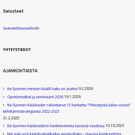
Selosteet
Saavutettavuuseloste
YHTEYSTIEDOT
AJANKOHTAISTA
9.2.2026
Itä-Suomen mestari-kisälli haku on avattu!
16.1.2026
Opintomatkat ja seminaarit 2026
Itä-Suomen Kalaleader rahoittanut 15 hanketta ”Yhteistyötä kalan vuoksi”
kehittämisstrategiasta 2022-2027.
21.2.2025
10.10.2023
Itä-Suomen Kalaleaderin hanketoiminta hyvässä vaudissa
Nyt auki uusi kalastusmatkailun avustushaku – Haussa konkreettisia