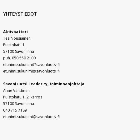
In English
YHTEYSTIEDOT
Aktivaattori
Tea Nousiainen
Puistokatu 1
57100 Savonlinna
puh. 050 550 2100
etunimi.sukunimi@savonluotsi.fi
etunimi.sukunimi@savonluotsi.fi
SavonLuotsi Leader ry,
toiminnanjohtaja
Anne Vänttinen
Puistokatu 1, 2. kerros
57100 Savonlinna
040 715 7189
etunimi.sukunimi@savonluotsi.fi