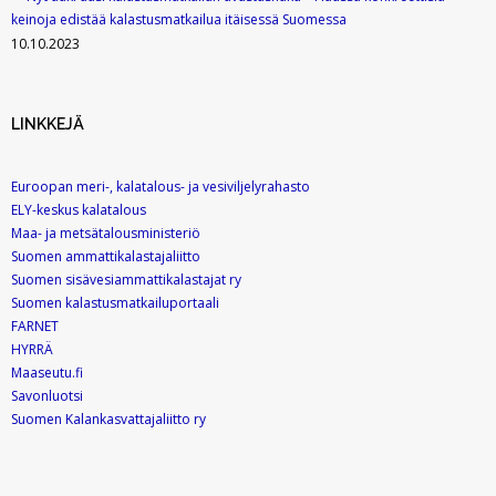
keinoja edistää kalastusmatkailua itäisessä Suomessa
10.10.2023
LINKKEJÄ
Euroopan meri-, kalatalous- ja vesiviljelyrahasto
ELY-keskus kalatalous
Maa- ja metsätalousministeriö
Suomen ammattikalastajaliitto
Suomen sisävesiammattikalastajat ry
Suomen kalastusmatkailuportaali
FARNET
HYRRÄ
Maaseutu.fi
Savonluotsi
Suomen Kalankasvattajaliitto ry