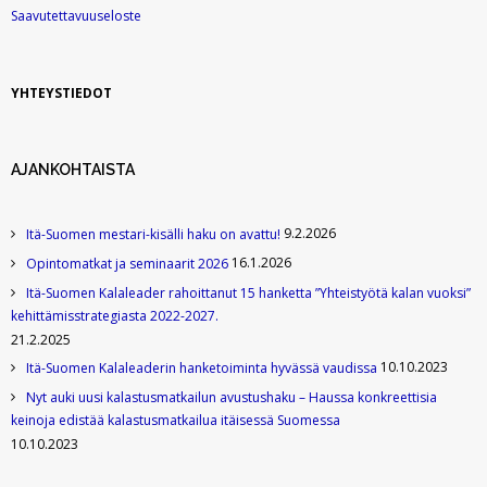
Saavutettavuuseloste
YHTEYSTIEDOT
AJANKOHTAISTA
9.2.2026
Itä-Suomen mestari-kisälli haku on avattu!
16.1.2026
Opintomatkat ja seminaarit 2026
Itä-Suomen Kalaleader rahoittanut 15 hanketta ”Yhteistyötä kalan vuoksi”
kehittämisstrategiasta 2022-2027.
21.2.2025
10.10.2023
Itä-Suomen Kalaleaderin hanketoiminta hyvässä vaudissa
Nyt auki uusi kalastusmatkailun avustushaku – Haussa konkreettisia
keinoja edistää kalastusmatkailua itäisessä Suomessa
10.10.2023