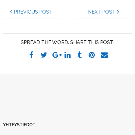
Hankehakijalle
PREVIOUS POST
NEXT POST
- Yhteistyössä kalan vuoksi strategia 2022 –
2027
SPREAD THE WORD. SHARE THIS POST!
- Tuen hakeminen
- Hyrrä
- Hakuprosessi
- Maksatus
Ota yhteyttä
Rahoitetut hankkeet
YHTEYSTIEDOT