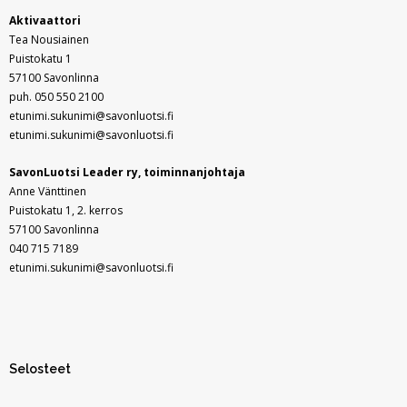
In English
Aktivaattori
Tea Nousiainen
Puistokatu 1
57100 Savonlinna
puh. 050 550 2100
etunimi.sukunimi@savonluotsi.fi
etunimi.sukunimi@savonluotsi.fi
SavonLuotsi Leader ry,
toiminnanjohtaja
Anne Vänttinen
Puistokatu 1, 2. kerros
57100 Savonlinna
040 715 7189
etunimi.sukunimi@savonluotsi.fi
Selosteet