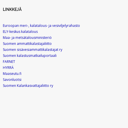
LINKKEJÄ
Euroopan meri-, kalatalous- ja vesiviljelyrahasto
ELY-keskus kalatalous
Maa- ja metsätalousministeriö
Suomen ammattikalastajaliitto
Suomen sisävesiammattikalastajat ry
Suomen kalastusmatkailuportaali
FARNET
HYRRÄ
Maaseutu.fi
Savonluotsi
Suomen Kalankasvattajaliitto ry