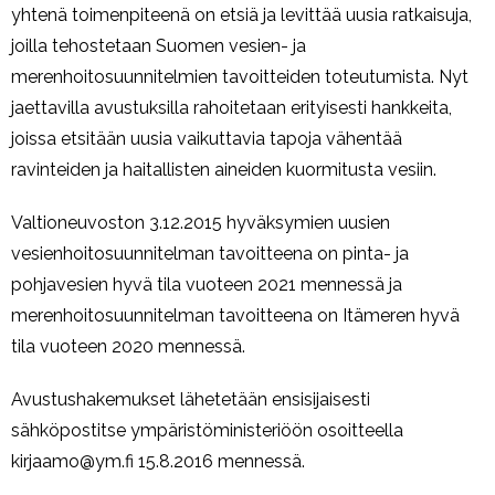
yhtenä toimenpiteenä on etsiä ja levittää uusia ratkaisuja,
Hankehakijalle
joilla tehostetaan Suomen vesien- ja
- Yhteistyössä kalan vuoksi strategia 2022 –
merenhoitosuunnitelmien tavoitteiden toteutumista. Nyt
2027
jaettavilla avustuksilla rahoitetaan erityisesti hankkeita,
joissa etsitään uusia vaikuttavia tapoja vähentää
- Tuen hakeminen
ravinteiden ja haitallisten aineiden kuormitusta vesiin.
- Hyrrä
Valtioneuvoston 3.12.2015 hyväksymien uusien
vesienhoitosuunnitelman tavoitteena on pinta- ja
- Hakuprosessi
pohjavesien hyvä tila vuoteen 2021 mennessä ja
merenhoitosuunnitelman tavoitteena on Itämeren hyvä
- Maksatus
tila vuoteen 2020 mennessä.
Ota yhteyttä
Avustushakemukset lähetetään ensisijaisesti
sähköpostitse ympäristöministeriöön osoitteella
Rahoitetut hankkeet
kirjaamo@ym.fi 15.8.2016 mennessä.