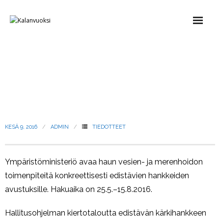
Etusivu
VESIEN- JA MERENHOIDON
Tietoa ryhmästä
HANKKEILLE TARJOLLA
- Säännöt
AVUSTUSTA
- Alueen Leader-ryhmät ja maakuntaliitot
KESÄ 9, 2016
ADMIN
TIEDOTTEET
- Kalajaosto
Ympäristöministeriö avaa haun vesien- ja merenhoidon
toimenpiteitä konkreettisesti edistävien hankkeiden
- Seurantaryhmä
avustuksille. Hakuaika on 25.5.–15.8.2016.
- Ajankohtaista
Hallitusohjelman kiertotaloutta edistävän kärkihankkeen