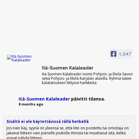
1,047
Itä-Suomen Kalaleader
Itä-Suomen Kalaleader toimii Pohjois- ja Etelä-Savon
sekä Pohjois- ja Etelä-Karjalan alueilla. Ryhmä tukee
kalatalouteen liittyviä hankkeita.
Itä-Suomen Kalaleader
päivitti tilansa.
8 months ago
Sisältö ei ole käytettävissä tällä hetkellä
Jos näin käy, syynä on yleensä se, että liite on poistettu tai omistaja on
jakanut liitteen vain pienelle joukolle ihmisiä tai muuttanut sitä, ketkä
voivat nähdä liitteen.