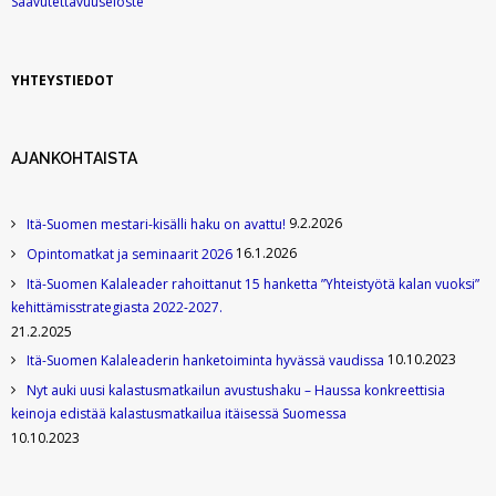
Saavutettavuuseloste
YHTEYSTIEDOT
AJANKOHTAISTA
9.2.2026
Itä-Suomen mestari-kisälli haku on avattu!
16.1.2026
Opintomatkat ja seminaarit 2026
Itä-Suomen Kalaleader rahoittanut 15 hanketta ”Yhteistyötä kalan vuoksi”
kehittämisstrategiasta 2022-2027.
21.2.2025
10.10.2023
Itä-Suomen Kalaleaderin hanketoiminta hyvässä vaudissa
Nyt auki uusi kalastusmatkailun avustushaku – Haussa konkreettisia
keinoja edistää kalastusmatkailua itäisessä Suomessa
10.10.2023