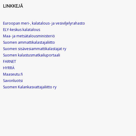
LINKKEJÄ
Euroopan meri-, kalatalous- ja vesiviljelyrahasto
ELY-keskus kalatalous
Maa- ja metsätalousministeriö
Suomen ammattikalastajaliitto
Suomen sisävesiammattikalastajat ry
Suomen kalastusmatkailuportaali
FARNET
HYRRÄ
Maaseutu.fi
Savonluotsi
Suomen Kalankasvattajaliitto ry